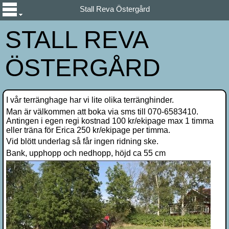
Stall Reva Östergård
STALL REVA
ÖSTERGÅRD
I vår terränghage har vi lite olika terränghinder.
Man är välkommen att boka via sms till 070-6583410.
Antingen i egen regi kostnad 100 kr/ekipage max 1 timma
eller träna för Erica 250 kr/ekipage per timma.
Vid blött underlag så får ingen ridning ske.
Bank, upphopp och nedhopp, höjd ca 55 cm